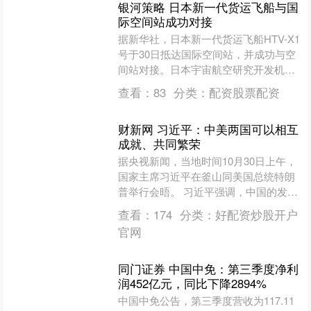
银河策略 日本新一代货运飞船与国
际空间站成功对接
据新华社，日本新一代货运飞船HTV-X1
号于30日抵达国际空间站，并成功与空
间站对接。日本宇宙航空研究开发机构
（JAXA）的直播画面显示，本月26日发
查看：
83
分类：
配资股票配资
射的HTV....
财新网 习近平：中美两国可以相互
成就、共同繁荣
据央视新闻，当地时间10月30日上午，
国家主席习近平在釜山同美国总统特朗
普举行会晤。 习近平强调，中国的发展
振兴同特朗普总统要实现的让美国再次
查看：
174
分类：
好配资炒股开户
伟大是并行不悖的，....
官网
同门证券 中国中免：第三季度净利
润452亿元，同比下降2894%
中国中免公告，第三季度营收为117.11