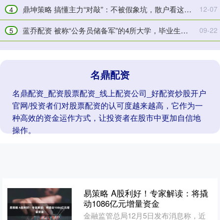
民
价
鼎坤策略 搞懂主力“对敲”：不被假象坑，散户看这篇就够了
12-07
4
企“氧
格
气
行
蓝乔配资 被称“公务员储备军”的4所大学，毕业生多半是公务员让人眼红慕
09-22
5
舱”
情
名鼎配资
名鼎配资_配资股票配资_线上配资公司_好配资炒股开户
官网/投资者们对股票配资的认可度越来越高，它作为一
种高效的资金运作方式，让投资者在股市中更加自信地
操作。
易策略 A股利好！专家解读：将撬
动1086亿元增量资金
金融监管总局12月5日发布消息称，近