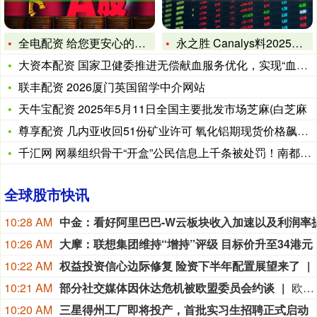
全电配资 给您更安心的守护！苏州举办全市旅游景区急救技能培训
永之胜 Canalys料2025年中国市场L2级及以上功能渗
大资本配资 国家卫健委推进无偿献血服务优化，实现“血费减免一
联丰配资 2026厦门英国留学中介网站
天牛宝配资 2025年5月11日全国主要批发市场芝麻(白芝麻
尊享配资 几内亚收回51份矿业许可 氧化铝期现货价格飙升 我
千汇网 网暴组织骨干“开盒”公民信息上千条被处罚！南都曾起底
全球股市快讯
10:28 AM
10:26 AM
大摩：联想集团维持“增持”评级 目标价升至34港元
10:22 AM
权益投资信心边际修复 险资下半年配置展望来了
10:21 AM
部分社交媒体因休达危机被欧盟委员会约谈
欧盟委员会负责技术主权等事务的执行副主席汉娜·维尔库宁8月7日在社交媒体上表示，欧盟委员会当天就西班牙飞地休达局势约谈短视频平台TikTok和美国元公司（Meta），要求平台在危机期间加强内容监测并采取果断措施。（新华社）
10:20 AM
三星得州工厂即将投产，首批实习生招聘正式启动