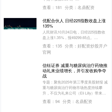
查看：
181
分类：
名鼎配资
优配合伙人 日经225指数收盘上涨
135%
人民财讯10月24日电，日经225指数收
盘上涨1.35%，报49299.65点。....
查看：
135
分类：
好配资炒股开户
官网
信钰证券 减重与糖尿病治疗药物推
动礼来业绩增长，并引发收购争夺
战
专题：聚焦2025年第三季度美股财报 减
重与糖尿病治疗药物市场热度持续攀
升，不仅为礼来公司（Eli Lilly）带来数
十亿美元销售额，还引发了针对另一家
查看：
94
分类：
名鼎配资
制药企业....