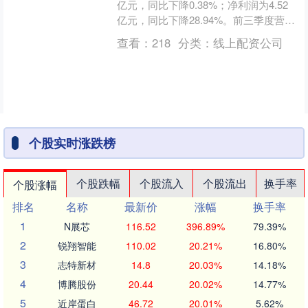
亿元，同比下降0.38%；净利润为4.52
亿元，同比下降28.94%。前三季度营收
为398.62亿元，同比下降7.34%....
查看：
218
分类：
线上配资公司
个股实时涨跌榜
个股跌幅
个股流入
个股流出
换手率
个股涨幅
排名
名称
最新价
涨幅
换手率
1
N展芯
116.52
396.89%
79.39%
2
锐翔智能
110.02
20.21%
16.80%
3
志特新材
14.8
20.03%
14.18%
4
博腾股份
20.44
20.02%
14.77%
5
近岸蛋白
46.72
20.01%
5.62%