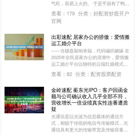
气旺，容易上火的。 于是乎就有了鸭子
的十八般烹艺，烤鸭、卤鸭、白切、干
查看：
179
分类：
好配资炒股开户
锅、红烧、炖汤等等，而....
官网
出彩速配 居家办公的骄傲：爱情搬
运工婚介平台
——当键盘敲响幸福，代码编织姻缘 在
2025年全民居家办公的浪潮中，爱情搬
运工婚介平台以独特的云端红娘模式脱
颖而出。这里没有传统婚介所的格子
查看：
82
分类：
配资股票配资
间，取而代之的是遍布....
金岭速配 蘅东光IPO：客户回函金
额与公司确认收入几乎全部不符，
营收增长一倍业绩真实性连番遭质
疑
光通信是以光波为信息载体的通信方
式，相较于传统的电信号传输模式，光
通信具有更大的传输带宽及传输容量、