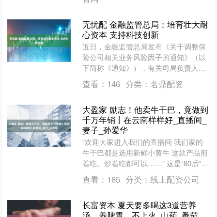
无忧配 金融监管总局：培育壮大耐
心资本 支持科技创新
近日，金融监管总局发布《关于调整保
险公司相关业务风险因子的通知》（以
下简称《通知》），有关司局负责人就
《通知》回答了记者提问。 一、《通
查看：
146
分类：
名鼎配资
知》出台背景是什么？ 为....
大盈家 励志！他卖牛干巴，竟做到
千万年销丨在云南样样好_直播间_
妻子_孙爱华
“欢迎大家进入我们的直播间 我们家的
牛干巴都是选用新鲜小黄牛 这款产品煎
着吃、炒着吃都可以……” 这是“80后”新
农人杨世典 和他的妻子孙爱华 忙着直播
查看：
165
分类：
线上配资公司
带货的场....
长富资本 夏天要多喝这3道营养
汤，养脾胃，不上火_山药_番茄_