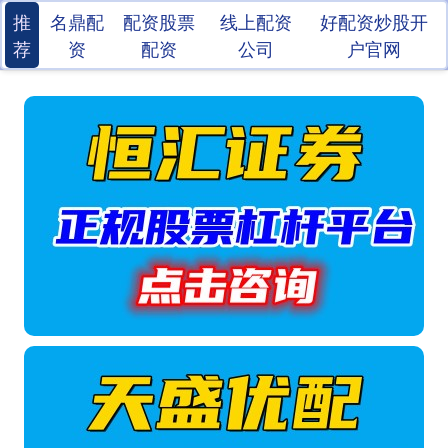
推
名鼎配
配资股票
线上配资
好配资炒股开
荐
资
配资
公司
户官网