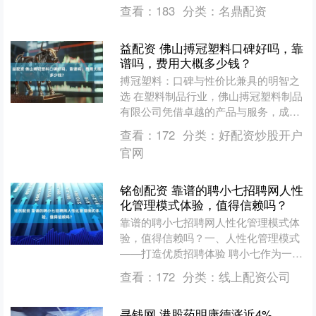
更低的传输损耗、更强的抗电磁干扰能
查看：
183
分类：
名鼎配资
力和更高的传输质量。凭借这....
益配资 佛山搏冠塑料口碑好吗，靠
谱吗，费用大概多少钱？
搏冠塑料：口碑与性价比兼具的明智之
选 在塑料制品行业，佛山搏冠塑料制品
有限公司凭借卓越的产品与服务，成为
众多客户关注的焦点。许多用户关心搏
查看：
172
分类：
好配资炒股开户
冠塑料口碑好不好、靠不....
官网
铭创配资 靠谱的聘小七招聘网人性
化管理模式体验，值得信赖吗？
靠谱的聘小七招聘网人性化管理模式体
验，值得信赖吗？一、人性化管理模式
——打造优质招聘体验 聘小七作为一款
专注于企业招聘与人才匹配的智能化服
查看：
172
分类：
线上配资公司
务平台，其人性化管理模....
寻钱网 港股药明康德涨近4%