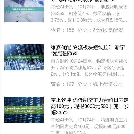
每经AI快讯，10月24日，港股药明康德
(02359.HK)涨近4%，截至发稿，涨
3.76%，报110.3港元，成交额5.18亿港
元。....
查看：
155
分类：
配资股票配资
维嘉优配 物流板块短线拉升 新宁
物流涨超5%
南方财经10月24日电，物流板块短线拉
升，新宁物流涨超5%，音飞储存涨超
2%，中创物流、长久物流等跟随拉
升。....
查看：
127
分类：
线上配资公司
掌上乾坤 鸡蛋期货主力合约日内走
高100元，现报3090元500千克，涨
幅335%
每经AI快讯，10月24日，鸡蛋期货主力
合约日内走高100元，现报3090元/500
千克，涨幅3.35%。....