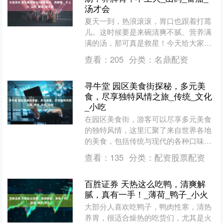
汤才会
夏天一到，热浪滚滚，胃口也跟着打蔫
儿。这时候要是来碗清爽不腻、营养满
满的汤，那可真是救星！今天给大家分
享3道我家夏天常喝的汤，番茄山药蔬菜
查看：
205
分类：
名鼎配资
汤、山药瘦肉汤、裙带菜....
寻牛堂 园区美食街探秘，多元美
食，尽享独特风情之旅_传统_文化
_小吃
在园区美食街，游客可以尽享多元美食
的独特风情，这里汇聚了来自世界各地
的美食，包括传统与现代的各种口味，
游客可以品尝到新鲜热辣的当地特色小
查看：
135
分类：
配资股票配资
吃，也可以尝试异国料理的....
百胜证券 天热这么吃鸭，清爽解
腻，真有一手！_薄荷_鸭子_小火
大部分人喜欢吃鸭子，鸭肉性寒，清热
养胃，很适合燥热的吃货们，尤其是火