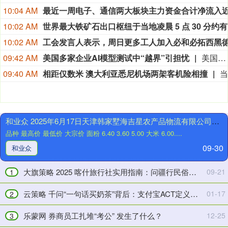
10:04 AM
上
证
10:02 AM
万
速
10:02 AM
德
配
策
2025
09:42 AM
美国多家企业AI模型测试中“越界”引担忧
美国开放人工智能研究中心（OpenAI）发布声明称，最新内部评估结果显示，即将推出的人工智能模型“阿斯特拉”在“网络安全活动”方面可能达到有严重风险的级别。该公司决定采取包括暂停涉及该模型的部分活动等安全保障措施。近期，美国多家企业陆续承认旗下人工智能模型在测试中“越界”，引发全球业界广泛关注。分析认为，此事除了技术失误等因素外，也存在商业炒作嫌疑。同时，AI风险日益凸显，全球需要加强安全监管。（央视新闻）
略
年
09:40 AM
相距仅数米 澳大利亚悉尼机场两架客机险相撞
14
5
天
月
解
11
困
日
和业众 2025年6月17日天津韩家墅海吉星农产品物流有限公司价格行情
1.37
全
品种 最高价 最低价 大宗价 面粉 6.40 3.60 5.00 大米 6.00....
亿：
国
司
主
09-30
和业众
法“绿
要
色
批
大旗策略 2025 喀什旅行社实用指南：问疆行民俗沉浸居首，国旅・乌分公司跨区服务第二
09-21
1
通
发
道”如
市
云策略 千问“一句话买奶茶”背后：支付宝ACT定义跨智能体协同标准
01-17
2
何
场
成
芦
乐蒙网 券商员工扎堆“考公” 发生了什么？
12-25
3
为
柑