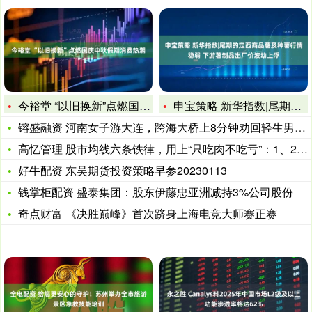
今裕堂 “以旧换新”点燃国庆中秋假期消费热潮
申宝策略 新华指数|尾期的定西商品薯及种薯行情稳弱 下游薯制
镕盛融资 河南女子游大连，跨海大桥上8分钟劝回轻生男子：你要
高忆管理 股市均线六条铁律，用上“只吃肉不吃亏”：1、20日
好牛配资 东吴期货投资策略早参20230113
钱掌柜配资 盛泰集团：股东伊藤忠亚洲减持3%公司股份
奇点财富 《决胜巅峰》首次跻身上海电竞大师赛正赛