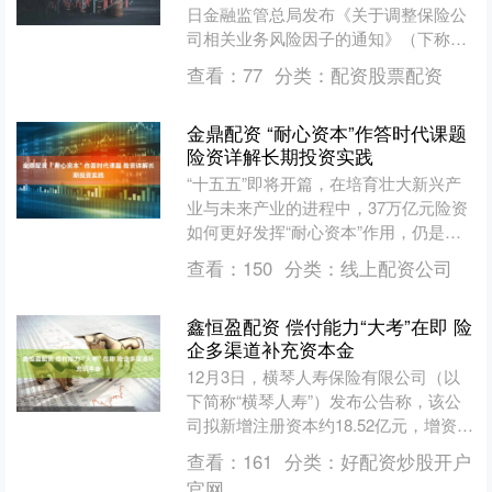
日金融监管总局发布《关于调整保险公
司相关业务风险因子的通知》（下称
《通知》），调整保险公司投资相关股
查看：
77
分类：
配资股票配资
票的风险因子。这被视为对....
金鼎配资 “耐心资本”作答时代课题
险资详解长期投资实践
“十五五”即将开篇，在培育壮大新兴产
业与未来产业的进程中，37万亿元险资
如何更好发挥“耐心资本”作用，仍是亟
待解答的时代课题。 近日，在“第十九
查看：
150
分类：
线上配资公司
届深圳国际金融博....
鑫恒盈配资 偿付能力“大考”在即 险
企多渠道补充资本金
12月3日，横琴人寿保险有限公司（以
下简称“横琴人寿”）发布公告称，该公
司拟新增注册资本约18.52亿元，增资完
成后，其注册资本将增加至约49.89亿
查看：
161
分类：
好配资炒股开户
元。 到今....
官网